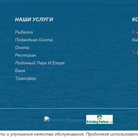
НАШИ УСЛУГИ
К
Рыбалка
А
Подводная Охота
Ка
Охота
Ресторан
Лодочный Парк И Егеря
Баня
Трансфер
ти и улучшения качества обслуживания. Продолжая использоват