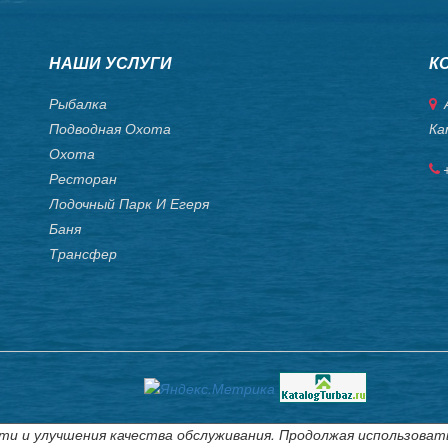
НАШИ УСЛУГИ
К
Рыбалка
А
Подводная Охота
Ка
Охота
Ресторан
Лодочный Парк И Егеря
Баня
Трансфер
ти и улучшения качества обслуживания. Продолжая использоват