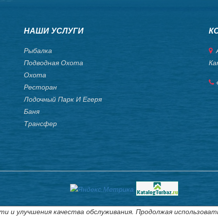
НАШИ УСЛУГИ
К
Рыбалка
А
Подводная Охота
Ка
Охота
Ресторан
Лодочный Парк И Егеря
Баня
Трансфер
ти и улучшения качества обслуживания. Продолжая использоват