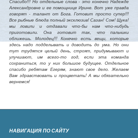
Спасибо!!! Но отдельные слова - это конечно Надежде
Александровне и ее помощнице Ирине. Вот уже правда
говорят - талант от Бога. Готовит просто супер!!!
Все рыбные блюда полный эксклюзив! Сазан! Сом! Щука!
мы ловили и отдавали что-бы нам что-нибудь
приготовили. Она готовит так, что пальчики
оближешь. Молодец!!! Конечно есть вещи, которые
здесь надо подделывать и доводить до ума. Но они
тут трудятся целый день, строят, придумывают и
улучшают, им всего-то год, если эта команда
сохраниться, то у них большое будущее. Отдельное
спасибо ребятам Егерям, знают свое дело. Желаем
Вам здравствовать и процветать! А мы обязательно
вернемся!
НАВИГАЦИЯ ПО САЙТУ