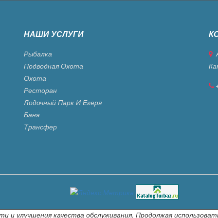
НАШИ УСЛУГИ
К
Рыбалка
А
Подводная Охота
Ка
Охота
Ресторан
Лодочный Парк И Егеря
Баня
Трансфер
ти и улучшения качества обслуживания. Продолжая использоват